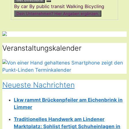
By car
By public transit
Walking
Bicycling
Dein Unternehmen? Hier Angaben ergänzen.
Veranstaltungskalender
Neueste Nachrichten
Lkw rammt Brückenpfeiler am Eichenbrink in
Limmer
Traditionelles Handwerk am Lindener
Marktplatz: Sohlist fertigt Schuheinlagen in