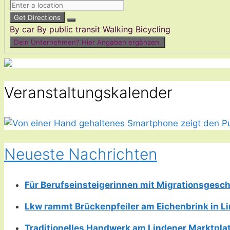
Get Directions
By car
By public transit
Walking
Bicycling
Dein Unternehmen? Hier Angaben ergänzen.
Veranstaltungskalender
Neueste Nachrichten
Für Berufseinsteigerinnen mit Migrationsgesch
Lkw rammt Brückenpfeiler am Eichenbrink in 
Traditionelles Handwerk am Lindener Marktplatz