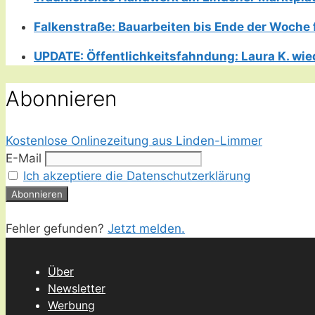
Falkenstraße: Bauarbeiten bis Ende der Woche 
UPDATE: Öffentlichkeitsfahndung: Laura K. wie
Abonnieren
Kostenlose Onlinezeitung aus Linden-Limmer
E-Mail
Ich akzeptiere die Datenschutzerklärung
Fehler gefunden?
Jetzt melden.
Über
Newsletter
Werbung