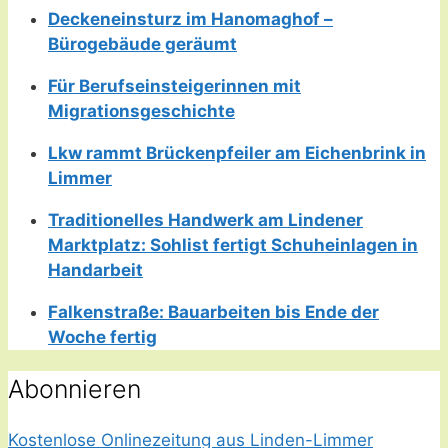
Deckeneinsturz im Hanomaghof –
Bürogebäude geräumt
Für Berufseinsteigerinnen mit
Migrationsgeschichte
Lkw rammt Brückenpfeiler am Eichenbrink in
Limmer
Traditionelles Handwerk am Lindener
Marktplatz: Sohlist fertigt Schuheinlagen in
Handarbeit
Falkenstraße: Bauarbeiten bis Ende der
Woche fertig
Abonnieren
Kostenlose Onlinezeitung aus Linden-Limmer