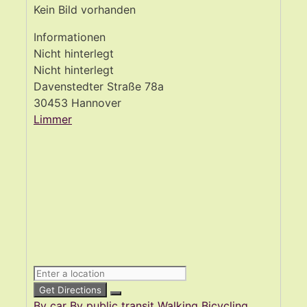
Kein Bild vorhanden
Informationen
Nicht hinterlegt
Nicht hinterlegt
Davenstedter Straße 78a
30453 Hannover
Limmer
Get Directions
By car
By public transit
Walking
Bicycling