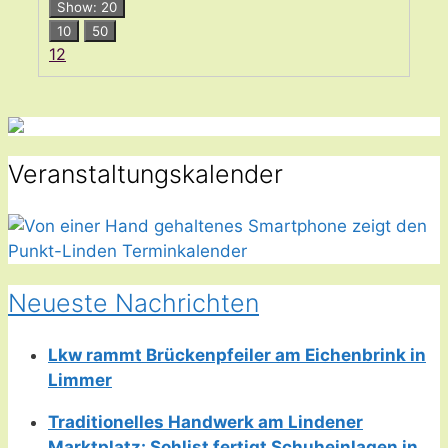
Show: 20
10
50
1
2
Veranstaltungskalender
Neueste Nachrichten
Lkw rammt Brückenpfeiler am Eichenbrink in
Limmer
Traditionelles Handwerk am Lindener
Marktplatz: Sohlist fertigt Schuheinlagen in