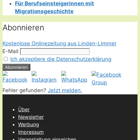
Für Berufseinsteigerinnen mit
Migrationsgeschichte
Abonnieren
Kostenlose Onlinezeitung aus Linden-Limmer
E-Mail
Ich akzeptiere die Datenschutzerklärung
Fehler gefunden?
Jetzt melden.
Über
Newsletter
Werbung
Impressum
Veranstaltung einreichen