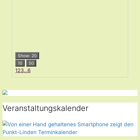
Show: 20
10
50
1
2
3
...
6
Veranstaltungskalender